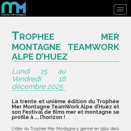
Toggl
navig
T
ROPHEE MER
MONTAGNE TEAMWORK
ALPE D’HUEZ
Lundi 15 au
Vendredi 18
décembre 2025
La trente et unième édition du Trophée
Mer Montagne TeamWork Alpe d’Huez et
son Festival de films mer et montagne se
profile à …. l’horizon !
L’idée du Trophée Mer Montagne a germé en 1994 dans