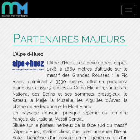
Toggl
navig
P
ARTENAIRES MAJEURS
L'Alpe d-Huez
L’Alpe d’Huez s’est développée, depuis
1936, à 1860 mètres d’altitude sur le
massif des Grandes Rousses : le Pic
Blanc, culminant à 3330 mètres, offre un panorama
grandiose, classé 3 étoiles au Guide Michelin, sur le Parc
National des Ecrins et ses sommets prestigieux, le
Rateau, la Meije, la Muzelle, les Aiguilles d’Arves, la
chaîne de Belledonne et le Mont Blanc.
Un paysage couvrant presque 1/5ème du territoire
français, de l’Italie au Massif Central.
Située sur le plateau herbeux de la face sud du massif,
l’Alpe d’Huez, station climatique, bien nommée l’Ile au
Soleil, bénéficie d’un ensoleillement généreux et d’un