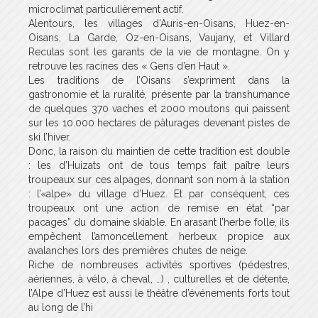
microclimat particulièrement actif.
Alentours, les villages d’Auris-en-Oisans, Huez-en-
Oisans, La Garde, Oz-en-Oisans, Vaujany, et Villard
Reculas sont les garants de la vie de montagne. On y
retrouve les racines des « Gens d’en Haut ».
Les traditions de l’Oisans s’expriment dans la
gastronomie et la ruralité, présente par la transhumance
de quelques 370 vaches et 2000 moutons qui paissent
sur les 10.000 hectares de pâturages devenant pistes de
ski l’hiver.
Donc, la raison du maintien de cette tradition est double
: les d’Huizats ont de tous temps fait paître leurs
troupeaux sur ces alpages, donnant son nom à la station
: l’«alpe» du village d’Huez. Et par conséquent, ces
troupeaux ont une action de remise en état “par
pacages” du domaine skiable. En arasant l’herbe folle, ils
empêchent l’amoncellement herbeux propice aux
avalanches lors des premières chutes de neige.
Riche de nombreuses activités sportives (pédestres,
aériennes, à vélo, à cheval, …) , culturelles et de détente,
l’Alpe d’Huez est aussi le théâtre d’événements forts tout
au long de l’hi