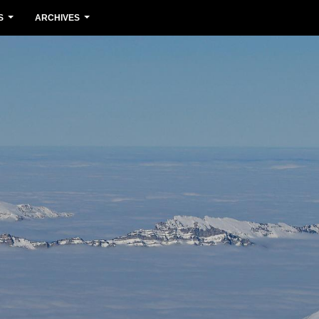
S
ARCHIVES
...
...