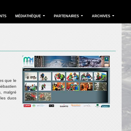
NTS
MÉDIATHÈQUE
PARTENAIRES
ARCHIVES
...
...
...
s que le
Sébastien
s, malgré
 les duos